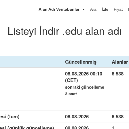
Alan Adı Veritabanları
Ara
İzle
Fiyat
Listeyi İndir .edu alan adı
Güncellenmiş
Alanlar
08.08.2026 00:10
6 538
(CET)
sonraki güncelleme
3 saat
esi (tam)
08.08.2026
6 538
mesi (günlük güncelleme)
08.08.2026
1