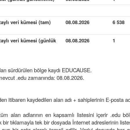
taylı veri kümesi (tam)
08.08.2026
6 538
taylı veri kümesi (günlük
08.08.2026
1
ından sürdürülen bölge kaydı EDUCAUSE.
 mevcut .edu zamanında: 08.08.2026.
den itibaren kaydedilen alan adı + sahiplerinin E-posta adr
 tüm alan adlarının en kapsamlı listesini içerir .edu bö
k bir tıklamayla tek bir dosyada İnternet adreslerinin listes
ayrı bir satır olarak temsil edilir. Veriyi dosyada her 