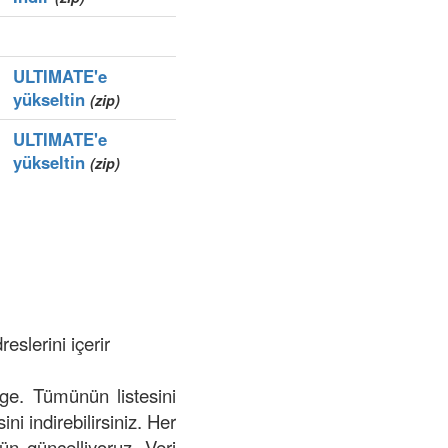
ULTIMATE'e
yükseltin
(zip)
ULTIMATE'e
yükseltin
(zip)
eslerini içerir
lge. Tümünün listesini
ini indirebilirsiniz. Her
gün güncelliyoruz. Veri