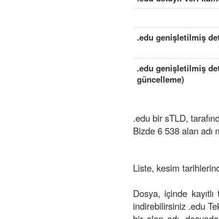
.edu genişletilmiş de
.edu genişletilmiş de
güncelleme)
.edu bir sTLD, taraf
Bizde 6 538 alan adı
Liste, kesim tarihlerin
Dosya, içinde kayıtlı
indirebilirsiniz .edu Te
bir alan adı, dosyada 