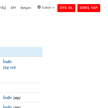
FAQ
API
İletişim
Turkish
ÜYE OL
GIRIŞ YAP
İndir
(
zip
txt
)
İndir
(zip)
İndir
(zip)