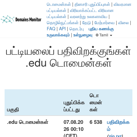
டொமைன்கள்
|
தினசரி புதுப்பிப்புகள்
|
விவரமான
பட்டியல்கள்
|
விரிவாக்கப்பட்ட விரிவான
பட்டியல்கள்
|
வரலாற்று உலகளாவிய
|
தொழில்நுட்பங்கள்
|
தேடு
|
மேற்பார்வை
|
விலை
|
FAQ
|
API
|
தொடர்பு
புதிய கணக்கு
உருவாக்கவும்
|
உள்நுழைவு
Tamil
பட்டியலைப் பதிவிறக்குங்கள்
.edu டொமைன்கள்
டொ
புதுப்பிக்க
மைன்
பகுதி
ப்பட்டது
கள்
.edu டொமைன்கள்
07.08.20
6 538
பதிவிறக்க
26 00:10
ம்
(CET)
(
zip
txt
)