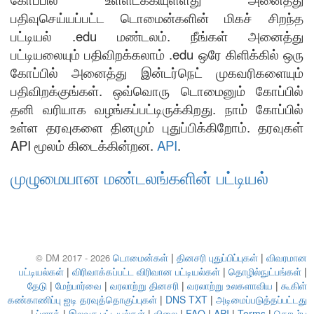
பதிவுசெய்யப்பட்ட டொமைன்களின் மிகச் சிறந்த
பட்டியல் .edu மண்டலம். நீங்கள் அனைத்து
பட்டியலையும் பதிவிறக்கலாம் .edu ஒரே கிளிக்கில் ஒரு
கோப்பில் அனைத்து இன்டர்நெட் முகவரிகளையும்
பதிவிறக்குங்கள். ஒவ்வொரு டொமைனும் கோப்பில்
தனி வரியாக வழங்கப்பட்டிருக்கிறது. நாம் கோப்பில்
உள்ள தரவுகளை தினமும் புதுப்பிக்கிறோம். தரவுகள்
API மூலம் கிடைக்கின்றன.
API
.
முழுமையான மண்டலங்களின் பட்டியல்
டொமைன்கள்
|
தினசரி புதுப்பிப்புகள்
|
விவரமான
© DM 2017 - 2026
பட்டியல்கள்
|
விரிவாக்கப்பட்ட விரிவான பட்டியல்கள்
|
தொழில்நுட்பங்கள்
|
தேடு
|
மேற்பார்வை
|
வரலாற்று தினசரி
|
வரலாற்று உலகளாவிய
|
கூகிள்
கண்காணிப்பு ஐடி தரவுத்தொகுப்புகள்
|
DNS TXT
|
அடிமைப்படுத்தப்பட்டது
|
ப்ளாக்
|
இலவச பட்டியல்கள்
|
விலை
|
FAQ
|
API
|
Terms
|
தொடர்பு