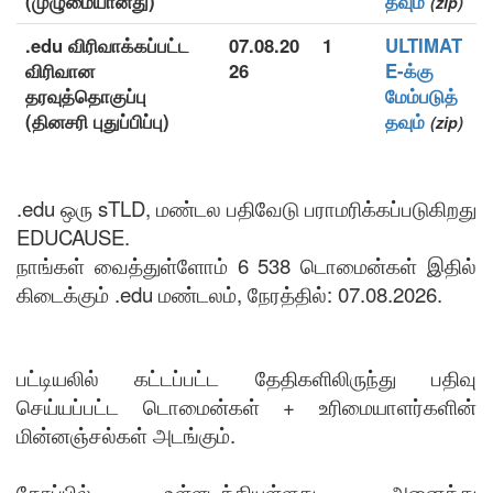
(முழுமையானது)
தவும்
(zip)
.edu விரிவாக்கப்பட்ட
07.08.20
1
ULTIMAT
விரிவான
26
E-க்கு
தரவுத்தொகுப்பு
மேம்படுத்
(தினசரி புதுப்பிப்பு)
தவும்
(zip)
.edu ஒரு sTLD, மண்டல பதிவேடு பராமரிக்கப்படுகிறது
EDUCAUSE.
நாங்கள் வைத்துள்ளோம் 6 538 டொமைன்கள் இதில்
கிடைக்கும் .edu மண்டலம், நேரத்தில்: 07.08.2026.
பட்டியலில் கட்டப்பட்ட தேதிகளிலிருந்து பதிவு
செய்யப்பட்ட டொமைன்கள் + உரிமையாளர்களின்
மின்னஞ்சல்கள் அடங்கும்.
கோப்பில் உள்ளடக்கியுள்ளது அனைத்து