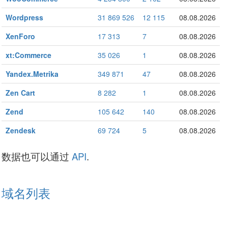
Wordpress
31 869 526
12 115
08.08.2026
XenForo
17 313
7
08.08.2026
xt:Commerce
35 026
1
08.08.2026
Yandex.Metrika
349 871
47
08.08.2026
Zen Cart
8 282
1
08.08.2026
Zend
105 642
140
08.08.2026
Zendesk
69 724
5
08.08.2026
数据也可以通过
API
.
域名列表