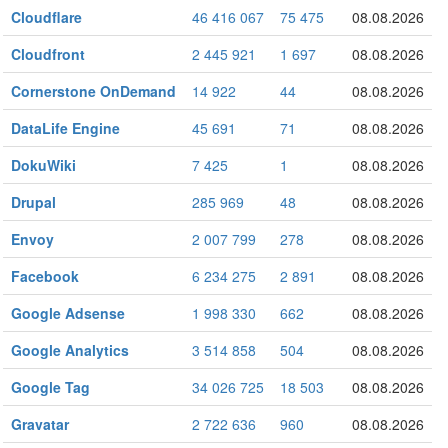
Cloudflare
46 416 067
75 475
08.08.2026
Cloudfront
2 445 921
1 697
08.08.2026
Cornerstone OnDemand
14 922
44
08.08.2026
DataLife Engine
45 691
71
08.08.2026
DokuWiki
7 425
1
08.08.2026
Drupal
285 969
48
08.08.2026
Envoy
2 007 799
278
08.08.2026
Facebook
6 234 275
2 891
08.08.2026
Google Adsense
1 998 330
662
08.08.2026
Google Analytics
3 514 858
504
08.08.2026
Google Tag
34 026 725
18 503
08.08.2026
Gravatar
2 722 636
960
08.08.2026